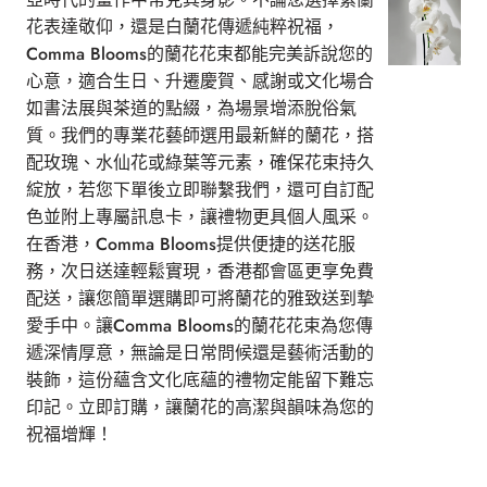
花表達敬仰，還是白蘭花傳遞純粹祝福，
Comma Blooms的蘭花花束都能完美訴說您的
心意，適合生日、升遷慶賀、感謝或文化場合
如書法展與茶道的點綴，為場景增添脫俗氣
質。我們的專業花藝師選用最新鮮的蘭花，搭
配玫瑰、水仙花或綠葉等元素，確保花束持久
綻放，若您下單後立即聯繫我們，還可自訂配
色並附上專屬訊息卡，讓禮物更具個人風采。
在香港，Comma Blooms提供便捷的送花服
務，次日送達輕鬆實現，香港都會區更享免費
配送，讓您簡單選購即可將蘭花的雅致送到摯
愛手中。讓Comma Blooms的蘭花花束為您傳
遞深情厚意，無論是日常問候還是藝術活動的
裝飾，這份蘊含文化底蘊的禮物定能留下難忘
印記。立即訂購，讓蘭花的高潔與韻味為您的
祝福增輝！