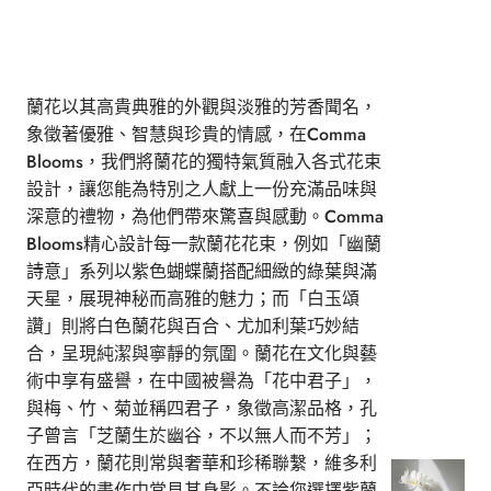
蘭花以其高貴典雅的外觀與淡雅的芳香聞名，
象徵著優雅、智慧與珍貴的情感，在Comma
Blooms，我們將蘭花的獨特氣質融入各式花束
設計，讓您能為特別之人獻上一份充滿品味與
深意的禮物，為他們帶來驚喜與感動。Comma
Blooms精心設計每一款蘭花花束，例如「幽蘭
詩意」系列以紫色蝴蝶蘭搭配細緻的綠葉與滿
天星，展現神秘而高雅的魅力；而「白玉頌
讚」則將白色蘭花與百合、尤加利葉巧妙結
合，呈現純潔與寧靜的氛圍。蘭花在文化與藝
術中享有盛譽，在中國被譽為「花中君子」，
與梅、竹、菊並稱四君子，象徵高潔品格，孔
子曾言「芝蘭生於幽谷，不以無人而不芳」；
在西方，蘭花則常與奢華和珍稀聯繫，維多利
亞時代的畫作中常見其身影。不論您選擇紫蘭