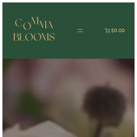
跳
至
主
要
$0.00
內
容