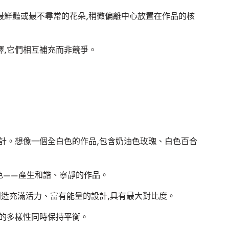
最鮮豔或最不尋常的花朵,稍微偏離中心放置在作品的核
擇,它們相互補充而非競爭。
計。想像一個全白色的作品,包含奶油色玫瑰、白色百合
色——產生和諧、寧靜的作品。
創造充滿活力、富有能量的設計,具有最大對比度。
膽的多樣性同時保持平衡。