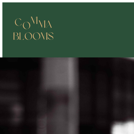
跳
至
主
要
內
容