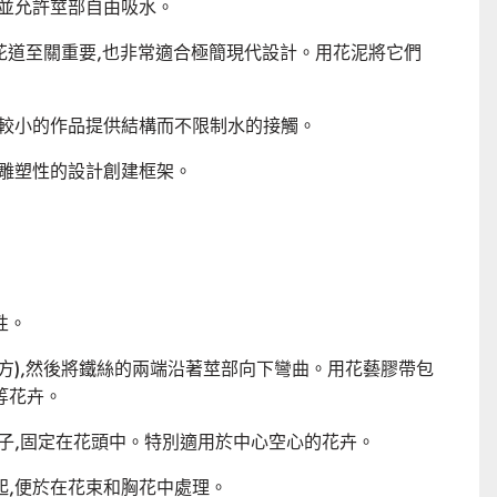
,並允許莖部自由吸水。
坊花道至關重要,也非常適合極簡現代設計。用花泥將它們
為較小的作品提供結構而不限制水的接觸。
、雕塑性的設計創建框架。
性。
方),然後將鐵絲的兩端沿著莖部向下彎曲。用花藝膠帶包
等花卉。
子,固定在花頭中。特別適用於中心空心的花卉。
起,便於在花束和胸花中處理。