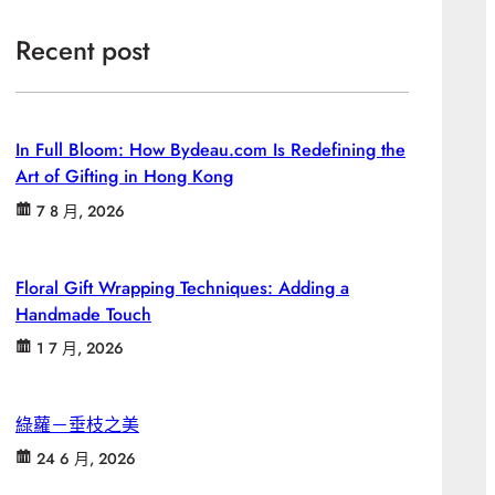
Recent post
In Full Bloom: How Bydeau.com Is Redefining the
Art of Gifting in Hong Kong
7 8 月, 2026
Floral Gift Wrapping Techniques: Adding a
Handmade Touch
1 7 月, 2026
綠蘿－垂枝之美
24 6 月, 2026