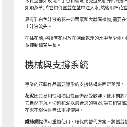
木質莖部如玫瑰、丁香和繡球花受益於額外的底部
如飛燕草,將它們倒置並在莖中注入水,然後用棉花
具有乳白色汁液的花卉如罌粟和大戟屬植物,需要在
止汁液流失。
在插花前,將所有花材放在深而乾淨的水中至少兩小
並抑制細菌生長。
機械與支撐系統
專業的花藝作品需要隱形的支撐結構來固定莖部。
花泥
因其易用性和穩固性而仍然受歡迎。使用前將
它自然下沉。切割花泥以適合您的容器,讓它稍微高
花泥不環保且無法重複使用。
鐵絲網
提供可重複使用、環保的替代方案。將鐵絲揉