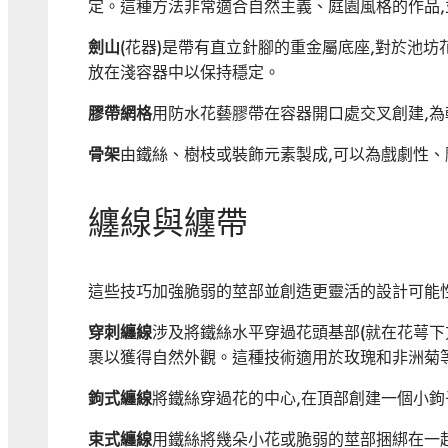
定。這種方法非常適合自然主義、庭園風格的作品
劍山
(花器)是帶有直立針腳的重金屬底座,對於池
放在淺容器中以保持穩定。
膠帶網格
用防水花藝膠帶在容器開口處交叉創建,
骨架
由鐵絲、樹枝或裝飾元素製成,可以為戲劇性
纏線與纏帶
這些技巧加強脆弱的莖部並創造更靈活的設計可能
穿刺纏線
涉及將鐵絲水平穿過花頭基部(就在花萼下
裹以獲得自然外觀。這種技術適用於玫瑰和非洲菊
鉤式纏線
將鐵絲穿過花的中心,在頂部創建一個小鉤
束式纏線
用鐵絲將幾朵小花或脆弱的莖部捆綁在一