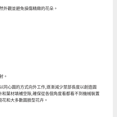
自然外觀並避免損傷精緻的花朵。
射。
以同心圓的方式向外工作,逐漸減少莖部長度以創造圓
卉和葉材填補空隙,確保從各個角度看都看不到機械裝置
菊花和大多數圓臉型花卉。