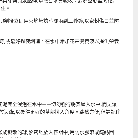
一英寸劈開或壓碎,以改善水分吸收。對於空心莖的花卉
塞住。
切割後立即用火焰燒灼莖部兩到三秒鐘,以密封傷口並防
時,或最好過夜調理。在水中添加花卉營養液以提供營養
花泥完全浸泡在水中——切勿強行將其壓入水中,而是讓
於邊緣,以獲得更好的莖部插入角度。雖然方便,但請記住
成鬆散的球,緊密地放入容器中,用防水膠帶或鐵絲固