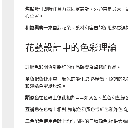
焦點
吸引即時注意力並固定設計。這通常是最大、
心位置。
和諧與統一
來自對花朵、葉材和容器的深思熟慮選
花藝設計中的色彩理論
理解色彩關係能將好的作品轉變為卓越的作品。
單色配色
使用單一顏色的變化,創造精緻、協調的設
和淡綠色聖誕玫瑰。
類似色
在色輪上彼此相鄰——如紫色、藍色和藍綠
互補色
在色輪上相對,如紫色和黃色或紅色和綠色,
三色配色
使用色輪上均勻間隔的三種顏色,提供大