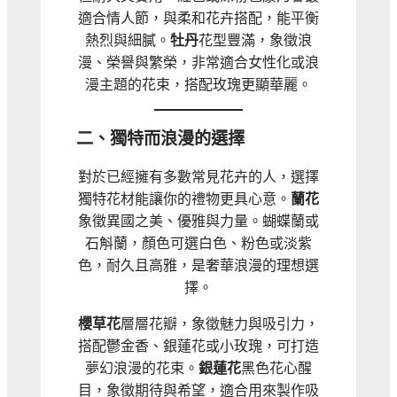
適合情人節，與柔和花卉搭配，能平衡
熱烈與細膩。
牡丹
花型豐滿，象徵浪
漫、榮譽與繁榮，非常適合女性化或浪
漫主題的花束，搭配玫瑰更顯華麗。
二、獨特而浪漫的選擇
對於已經擁有多數常見花卉的人，選擇
獨特花材能讓你的禮物更具心意。
蘭花
象徵異國之美、優雅與力量。蝴蝶蘭或
石斛蘭，顏色可選白色、粉色或淡紫
色，耐久且高雅，是奢華浪漫的理想選
擇。
櫻草花
層層花瓣，象徵魅力與吸引力，
搭配鬱金香、銀蓮花或小玫瑰，可打造
夢幻浪漫的花束。
銀蓮花
黑色花心醒
目，象徵期待與希望，適合用來製作吸