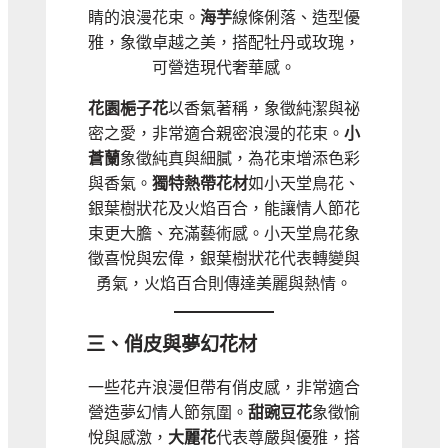
睛的浪漫花束。
海芋
線條俐落、造型優
雅，象徵卓越之美，搭配牡丹或玫瑰，
可營造現代奢華感。
花園梔子花
以香氣著稱，象徵純潔與祕
密之愛，非常適合親密浪漫的花束。
小
蒼蘭
象徵純真與細膩，為花束增添色彩
與香氣。
獨特熱帶花材
如小天堂鳥花、
銀葉樹狀花及火焰百合，能讓情人節花
束更大膽、充滿藝術感。小天堂鳥花象
徵喜悅與宏偉，銀葉樹狀花代表轉變與
勇氣，火焰百合則傳達美麗與熱情。
三、俏皮與夢幻花材
一些花卉浪漫但帶有俏皮感，非常適合
營造夢幻情人節氛圍。
甜豌豆花
象徵愉
悅與感激，
大麗花
代表尊嚴與優雅，搭