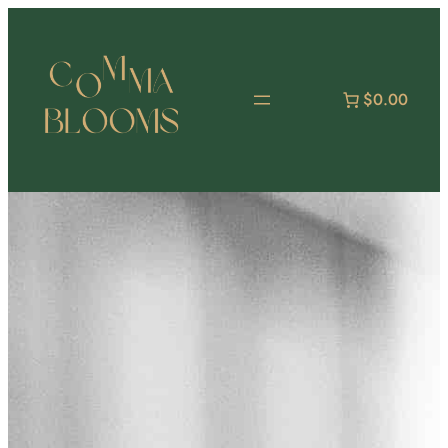
跳
至
主
要
$0.00
內
容