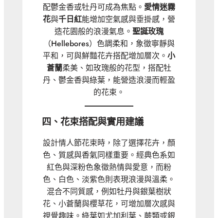
配鬱金香或牡丹可成為焦點。
愛情迷霧
花
與
千日紅
能增加空氣感與垂掛感，營
造花園般的浪漫氣息。
聖誕玫瑰
（Hellebores）色調柔和，象徵寧靜與
平和，可與鮮豔花卉搭配增加層次。
小
蒼蘭
柔美、如玫瑰般的花型，搭配牡
丹、鬱金香與綠葉，能營造浪漫而輕盈
的花束。
四、花束搭配與實用建議
設計情人節花束時，除了選擇花卉，顏
色、質感與香氣同樣重要。經典色系如
紅色與深粉色象徵熱情與愛意，而粉
色、白色、淡紫色則表現浪漫與溫柔。
混合不同質感，例如牡丹與銀葉樹狀
花、小蒼蘭與櫻草花，可增加層次感與
視覺趣味。綠葉如尤加利葉、蕨類或銀