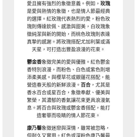
愛且擁有強烈的象徵意義。例如，
玫瑰
是愛與熱情的象徵，也是情人節最經典
的選擇。紅玫瑰代表熱烈的愛，粉色玫
瑰則傳達欽佩、感激與甜美，白玫瑰象
徵純潔與新的開始，而桃色玫瑰則表達
真摯的感謝。將玫瑰搭配尤加利葉或滿
天星，可打造出豐盈浪漫的花束。
鬱金香
象徵完美的愛與優雅。紅色鬱金
香特別浪漫，而粉色、白色或紫色則增
添柔美感。與櫻草花或銀蓮花搭配，能
營造春天般的新鮮浪漫。
百合
，尤其是
香水百合或星百合，象徵奉獻、優美與
繁榮，其濃郁的香氣讓花束更具浪漫氣
息。將百合與玫瑰或鬱金香搭配，能打
造奢華而吸睛的情人節花束。
康乃馨
象徵迷戀與深情，雖常被忽略，
但耐久又實用。紅色或深粉色康乃馨最