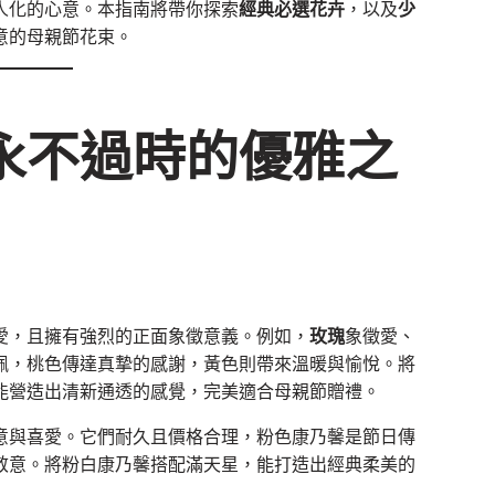
人化的心意。本指南將帶你探索
經典必選花卉
，以及
少
意的母親節花束。
永不過時的優雅之
愛，且擁有強烈的正面象徵意義。例如，
玫瑰
象徵愛、
佩，桃色傳達真摯的感謝，黃色則帶來溫暖與愉悅。將
能營造出清新通透的感覺，完美適合母親節贈禮。
意與喜愛。它們耐久且價格合理，粉色康乃馨是節日傳
敬意。將粉白康乃馨搭配滿天星，能打造出經典柔美的