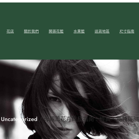
花店
關於我們
開張花籃
水果籃
送貨地區
尺寸指南
/
Uncategorized
/ 母親節花卉終極指南：經典、獨特與