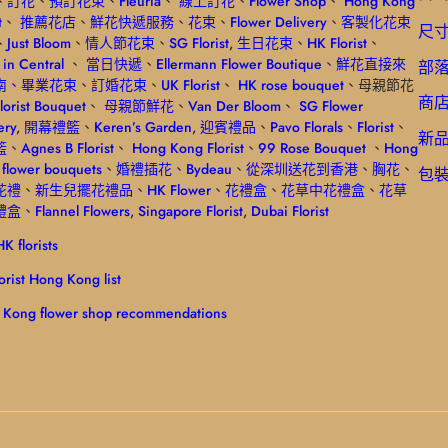
、
訂花
、
預訂花束
、
Fleuria
、
線上訂花
、
Flower Shop
、
Hong Kong
t
、
推薦花店
、
鮮花快遞服務
、
花束
、
Flower Delivery
、
客製化花束
尺
、
Just Bloom
、
情人節花束
、
SG Florist
,
生日花束
、
HK Florist
、
t in Central
、
當日快遞
、
Ellermann Flower Boutique
、
鮮花直接來
部
南
、畢業花束
、
訂婚花束
、
UK Florist
、
HK rose bouquet
、母親節花
商
lorist Bouquet
、
母親節鮮花
、
Van Der Bloom
、
SG Flower
ery
,
開幕禮籃
、
Keren’s Garden
,
迎賓禮品
、
Pavo Florals
、
Florist
、
新
籃
、
Agnes B Florist
、
Hong Kong Florist
、
99 Rose Bouquet
、
Hong
flower bouquets
、
婚禮
插花
、
Bydeau
、
從深圳送花到香港
、
胸花
、
包
花禮
、
新生兒擺花禮品
、
HK Flower
、
花禮盒
、
花草中花禮盒
、
花草
禮盒
、
Flannel Flowers
,
Singapore Florist
,
Dubai Florist
K florists
lorist Hong Kong list
 Kong flower shop recommendations