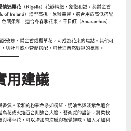
愛情迷霧花
（Nigella）花瓣精緻，象徵和諧，與鬱金香
lls of Ireland）造型高挑，象徵幸運，適合用於高低搭配
平和，色調柔和，適合冬春季花束。
千日紅
（Amaranthus）
雅，搭配玫瑰、鬱金香或櫻草花，可成為花束的焦點。其他可
 Pods），與牡丹或小蒼蘭搭配，可營造自然野趣的氛圍。
實用建議
與香氣。柔和的粉彩色系如粉紅、奶油色與淡紫色適合
堂鳥花或火焰百合則適合大膽、藝術感的設計。將柔軟
蘭與櫻草花，可以增加層次感與視覺趣味。加入尤加利