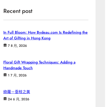
Recent post
In Full Bloom: How Bydeau.com Is Redefining the
Art of Gifting in Hong Kong
7 8 月, 2026
Floral Gift Wrapping Techniques: Adding a
Handmade Touch
1 7 月, 2026
綠蘿－垂枝之美
24 6 月, 2026