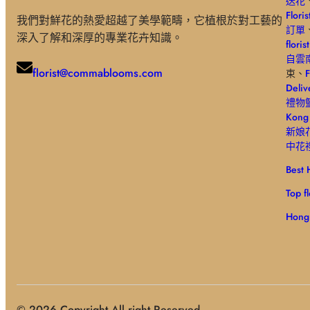
送花
Floris
我們對鮮花的熱愛超越了美學範疇，它植根於對工藝的
訂單
深入了解和深厚的專業花卉知識。
floris
自雲
florist@commablooms.com
束、
F
Deliv
禮物
Kong 
新娘
中花
Best H
Top f
Hong
© 2026 Copyright All right Reserved