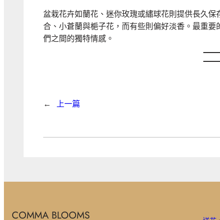
盆栽花卉如蘭花、迷你玫瑰或繡球花則提供長久保
合、小蒼蘭與梔子花，而有些則偏好淡香。最重要
們之間的獨特情感。
←
上一篇
COMMA BLOOMS