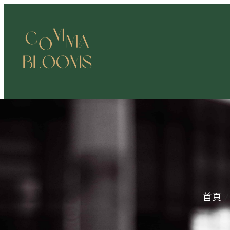
跳
至
主
要
內
容
首頁