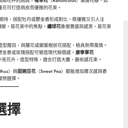
精緻花卉的媽媽。
櫻草花
（Ranunculus）層層花瓣，如
蓮花可打造俏皮而優雅的花束。
望與期待，搭配牡丹或鬱金香形成對比，既優雅又引人注
與轉變，是花束中的焦點。
繡球花
象徵豐盛與感恩，是花束
悅與自由，造型醒目，與蘭花或銀葉樹狀花搭配，極具熱帶風情。
雅，與鬱金香或玫瑰搭配可營造現代極簡感。
康寧掌花
ily）等少見花卉，造型特殊，適合打造大膽、藝術感花束。
nthus）與
甜豌豆花
（Sweet Pea）都能增加層次感與香
理想選擇。
選擇