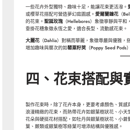
一些花卉外型獨特、趣味十足，能讓花束更活潑。
或櫻草花搭配可營造夢幻庭園感。
愛爾蘭鐘花
（Be
的花束。
聖誕玫瑰
（Hellebores）象徵寧靜與
垂掛花穗象徵永恆之愛，適合長型、流動感花束。
大麗花
（Dahlia）對稱而華麗，象徵尊嚴與優
增加趣味與層次的如
罌粟籽莢
（Poppy Seed
四、花束搭配與
製作花束時，除了花卉本身，更要考慮顏色、質感
浪漫精緻的花束，而熱帶花卉如銀葉樹狀花、小天
花朵與硬挺花材搭配，如牡丹與銀葉樹狀花、小蒼
葉、蕨類或銀葉樹等綠葉可增添結構與優雅感。