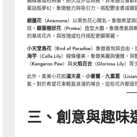
蝴蝶蘭或石斛蘭，耐久且外型高雅，非常適合喜歡
童話般夢幻，象徵魅力與吸引力，搭配鬱金香或銀
銀蓮花
（Anemone）以黑色花心聞名，象徵希
目。
銀葉樹狀花
（Protea）造型大膽，象徵勇氣
的基底花卉，與玫瑰或牡丹搭配更顯華麗。
小天堂鳥花
（Bird of Paradise）象徵喜
海芋
（Calla Lily）線條優美，象徵美麗與優
（Kangaroo Paw）與
火焰百合
（Gloriosa L
此外，柔美小花如
滿天星
、
小蒼蘭
、
九重葛
（Lisia
氣。對於希望花束輕盈浪漫的場合，這些花卉都是
三、創意與趣味