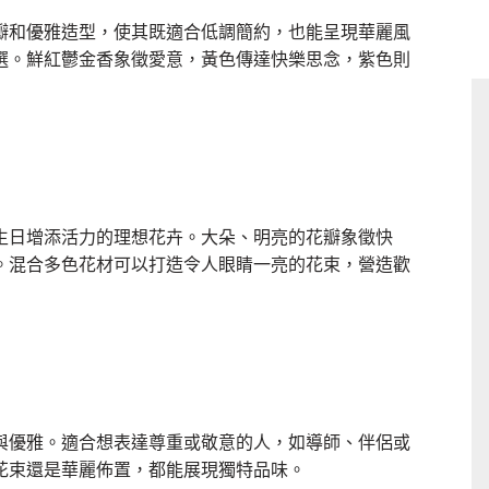
瓣和優雅造型，使其既適合低調簡約，也能呈現華麗風
選。鮮紅鬱金香象徵愛意，黃色傳達快樂思念，紫色則
生日增添活力的理想花卉。大朵、明亮的花瓣象徵快
。混合多色花材可以打造令人眼睛一亮的花束，營造歡
與優雅。適合想表達尊重或敬意的人，如導師、伴侶或
花束還是華麗佈置，都能展現獨特品味。