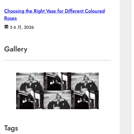
Choosing the Right Vase for Different Coloured
Roses
3 6 月, 2026
Gallery
Tags