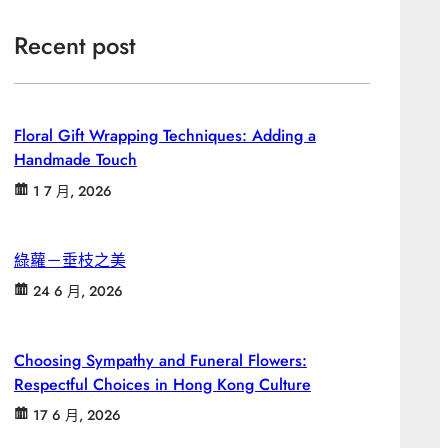
Recent post
Floral Gift Wrapping Techniques: Adding a
Handmade Touch
1 7 月, 2026
綠蘿－垂枝之美
24 6 月, 2026
Choosing Sympathy and Funeral Flowers:
Respectful Choices in Hong Kong Culture
17 6 月, 2026