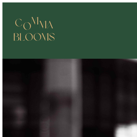
跳
至
主
要
內
容