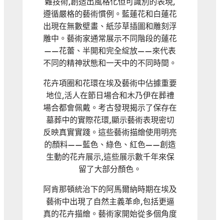
雜技術,創造出風格化但可識別的表現,
遵循嚴格的藝術慣例。藍蓮花和白蓮花
出現在無數壁畫、紙莎草插圖和雕刻浮
雕中。藝術家通常展示不同階段的蓮花
——花蕾、半開和完全綻放——來代表
不同的精神狀態和一天中的不同時間。
花卉項圈和花環在埃及藝術中佔據重要
地位,活人在節日場合和木乃伊在葬禮
場合都會佩戴。考古發現揭示了保存在
墓葬中的實際花環,顯示藝術表現密切
反映真實實踐。這些藝術描繪使用明亮
的顏料——藍色、綠色、紅色——創造
生動的花卉展示,這些展示數千年來保
留了大部分顏色。
阿肯那頓統治下的阿馬爾納時期在埃及
藝術中出現了自然主義革命,包括更逼
真的花卉描繪。藝術家開始從多個角度