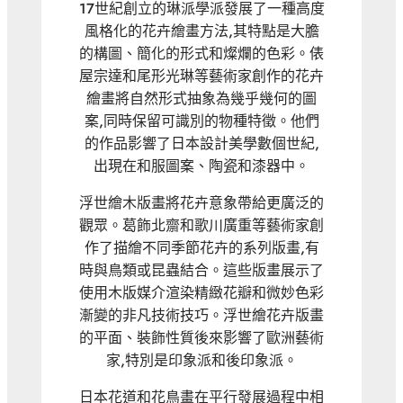
17世紀創立的琳派學派發展了一種高度
風格化的花卉繪畫方法,其特點是大膽
的構圖、簡化的形式和燦爛的色彩。俵
屋宗達和尾形光琳等藝術家創作的花卉
繪畫將自然形式抽象為幾乎幾何的圖
案,同時保留可識別的物種特徵。他們
的作品影響了日本設計美學數個世紀,
出現在和服圖案、陶瓷和漆器中。
浮世繪木版畫將花卉意象帶給更廣泛的
觀眾。葛飾北齋和歌川廣重等藝術家創
作了描繪不同季節花卉的系列版畫,有
時與鳥類或昆蟲結合。這些版畫展示了
使用木版媒介渲染精緻花瓣和微妙色彩
漸變的非凡技術技巧。浮世繪花卉版畫
的平面、裝飾性質後來影響了歐洲藝術
家,特別是印象派和後印象派。
日本花道和花鳥畫在平行發展過程中相