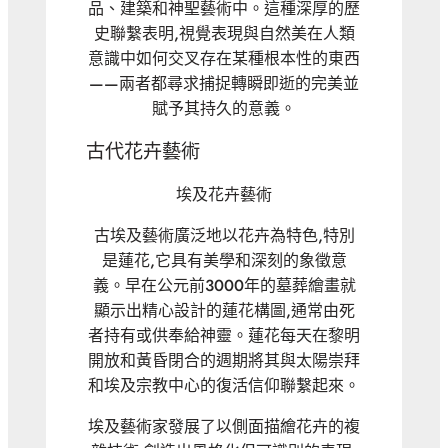
品、建築和神聖藝術中。這種深厚的歷
史聯繫表明,視覺表現與自然美在人類
意識中如何交叉存在某種根本性的東西
——兩者都尋求捕捉轉瞬即逝的完美並
賦予其持久的意義。
古代花卉藝術
埃及花卉藝術
古埃及藝術廣泛地以花卉為特色,特別
是蓮花,它具有美學和深刻的象徵意
義。早在公元前3000年的墓葬繪畫就
顯示出精心設計的蓮花構圖,通常由死
者持有或供奉給神靈。蓮花每天在黎明
開放和黃昏閉合的週期將其與太陽崇拜
和埃及宗教中心的復活信仰聯繫起來。
埃及藝術家發展了以側面描繪花卉的複