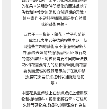
露的早晨花朵、雨中的花朵或開始凋謝
的花朵。這種對時間變化的關注反映了
佛教和道教對無常和自然週期的意識。
這些畫作不是科學插圖,而是對自然模
式的藝術冥想。
四君子——梅花、蘭花、竹子和菊花
——成為代表學者美德的標準主題。練
習這些主題的藝術家不僅僅是描繪花
卉,而是表達關於道德品格和正確行為
的儒家理想。每種花需要不同的筆法技
巧:梅花需要有力的點和短筆觸,蘭花需
要長而流暢的線條暗示葉子在風中移
動,菊花需要仔細控制以捕捉層層花
瓣。
中國花鳥畫傳統上在絲綢或紙上使用礦
物和植物顏料。藝術家將石青、石綠和
朱砂等礦物磨成細粉,與膠混合作為粘