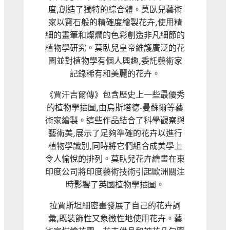
度,創造了獨特的綜合體。莫臥兒藝術
家以寶石般的精確度繪製花卉,使用精
細的畫筆和燦爛的色彩創造非凡細節的
植物學研究。莫臥兒皇帝維護廣泛的花
園並對植物學有個人興趣,委託藝術家
記錄稀有和美麗的花卉。
《賈汗吉爾傳》包含歷史上一些最優秀
的植物學插圖,由烏斯塔德·曼蘇爾等藝
術家繪製。這些作品結合了科學觀察與
藝術美,展示了足夠準確的花卉以進行
植物學識別,同時將它們組合成美學上
令人愉悅的排列。莫臥兒花卉繪畫在東
印度公司將印度藝術技術引起歐洲關注
時影響了英國植物學插圖。
拉賈斯坦細密畫發展了自己的花卉詞
彙,既裝飾性又象徵性地使用花卉。藝