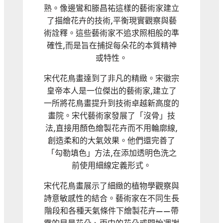
熟。像邊鸞和滕昌祐這樣的藝術家建立
了描繪花卉的技術,平衡現實觀察與藝
術詮釋。這些藝術家不追求照相般的準
確性,而是旨在捕捉每朵花的本質精神
或特性。
宋代花鳥畫達到了非凡的精緻。宋徽宗
皇帝本人是一位傑出的藝術家,建立了
一所將花鳥畫提升到技術卓越新高度的
畫院。宋代藝術家發展了「沒骨」技
法,直接用顏色繪製花卉而不用輪廓線,
創造柔和的大氣效果。他們還完善了
「勾勒填色」方法,在添加透明色洗之
前使用細線定義形式。
宋代花鳥畫展示了細緻的植物學觀察與
詩意敏感性的結合。藝術家在不同生長
階段和各種天氣條件下繪製花卉——帶