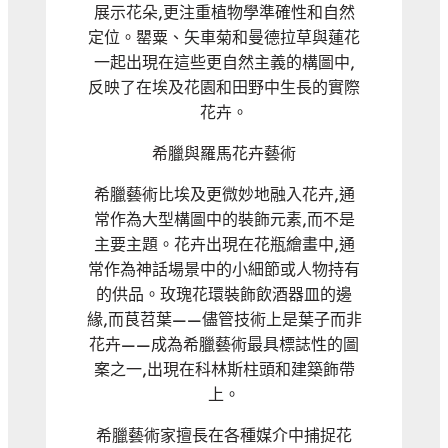
展示花朵,更注重植物學準確性和自然
定位。罌粟、矢車菊和曼德拉草與蓮花
一起出現在這些更自然主義的構圖中,
反映了在埃及花園和田野中生長的實際
花卉。
希臘與羅馬花卉藝術
希臘藝術比埃及更微妙地融入花卉,通
常作為大型構圖中的裝飾元素,而不是
主要主題。花卉出現在花瓶繪畫中,通
常作為神話場景中的小細節或人物持有
的供品。玫瑰花環裝飾飲酒器皿的邊
緣,而茛苕葉——儘管技術上是葉子而非
花卉——成為希臘藝術最具標誌性的圖
案之一,出現在科林斯柱頭和建築飾帶
上。
希臘藝術家擅長在各種媒介中捕捉花