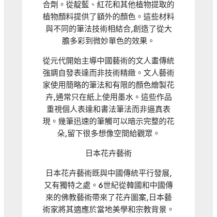
合劑。從靛藍、紅花和其他植物提取的
植物顏料提供了額外的顏色。這些材料
與不同的筆法技術相結合,創造了從大
膽多彩到微妙單色的效果。
從元代開始主導中國藝術的文人畫傳統
強調自發表達而非技術精緻。文人藝術
家使用簡略的筆法和有限的顏色繪製花
卉,通常只在紙上使用墨水。這些作品
重視個人表達和書法筆法而非逼真表
現。幾筆迅速的筆觸可以暗示完整的花
朵,留下很多想像空間給觀眾。
日本花卉藝術
日本花卉藝術既與中國傳統平行發展,
又有獨特之處。6世紀從韓國和中國傳
來的佛教藝術帶來了花卉圖案,日本藝
術家將其適應於當地美學和宗教背景。