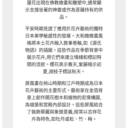
蓮花出現在佛教繪畫和雕塑中,通常顯
示支撐坐著的神靈或作為菩薩持有的供
品。
平安時期見證了應用於花卉藝術的獨特
日本美學敏感性的發展。大和繪繪畫風
格將本土花卉融入敘事卷軸,如《源氏
物語》的插圖。這些作品在季節背景中
展示花卉,用它們來建立情緒和標記時
間的流逝。櫻花表示春天,紫藤暗示初
夏,胡枝子標誌秋天。
屏風畫在桃山時期和江戶時期成為日本
花卉藝術的主要形式。藝術家在金箔背
景上創作開花樹木和植物的宏偉構圖,
為城堡和宮殿內部設計。這些屏風結合
了裝飾華麗與象徵意義,經常以吉祥花
卉為特色,如牡丹或松、竹、梅。