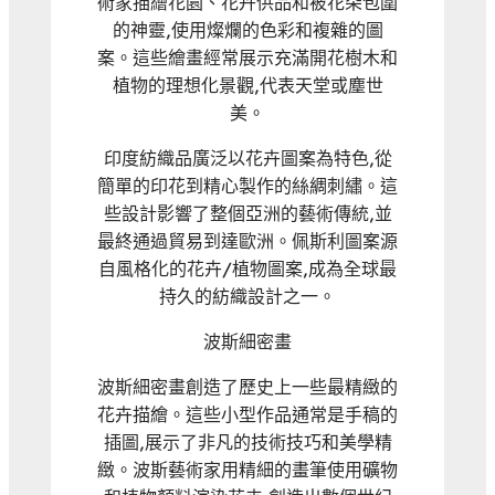
術家描繪花園、花卉供品和被花朵包圍
的神靈,使用燦爛的色彩和複雜的圖
案。這些繪畫經常展示充滿開花樹木和
植物的理想化景觀,代表天堂或塵世
美。
印度紡織品廣泛以花卉圖案為特色,從
簡單的印花到精心製作的絲綢刺繡。這
些設計影響了整個亞洲的藝術傳統,並
最終通過貿易到達歐洲。佩斯利圖案源
自風格化的花卉/植物圖案,成為全球最
持久的紡織設計之一。
波斯細密畫
波斯細密畫創造了歷史上一些最精緻的
花卉描繪。這些小型作品通常是手稿的
插圖,展示了非凡的技術技巧和美學精
緻。波斯藝術家用精細的畫筆使用礦物