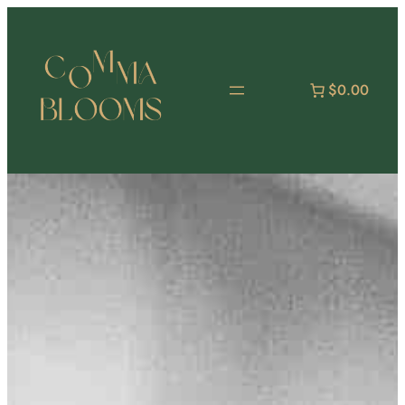
跳
至
主
要
$0.00
內
容