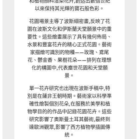
和植物顏料渲染花卉,創造出數個世紀
以來保持其光輝的寶石般色彩。
花園場景主導了波斯細密畫,反映了花
園在波斯文化和伊斯蘭天堂願景中的重
要性。這些繪畫展示了具有幾何佈局、
水景和豐富花卉的精心正式花園。藝術
家描繪可識別的物種——玫瑰、鳶尾
花、鬱金香、果樹花朵——排列在理想
化的構圖中,代表塵世花園和天堂願
景。
單一花卉研究也出現在波斯手稿中,特
別是在薩非王朝時期。藝術家以科學準
確性繪製個別花朵,在服務於美學和植
物學目的的作品中記錄花園花卉。這些
研究影響了奧斯曼土耳其藝術,最終到
達歐洲觀眾,影響了西方植物學插圖傳
統。