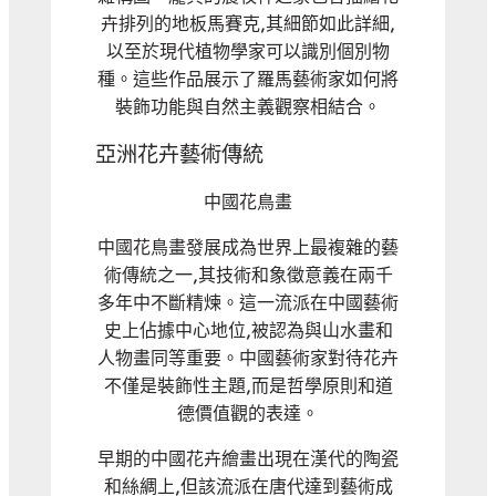
卉排列的地板馬賽克,其細節如此詳細,
以至於現代植物學家可以識別個別物
種。這些作品展示了羅馬藝術家如何將
裝飾功能與自然主義觀察相結合。
亞洲花卉藝術傳統
中國花鳥畫
中國花鳥畫發展成為世界上最複雜的藝
術傳統之一,其技術和象徵意義在兩千
多年中不斷精煉。這一流派在中國藝術
史上佔據中心地位,被認為與山水畫和
人物畫同等重要。中國藝術家對待花卉
不僅是裝飾性主題,而是哲學原則和道
德價值觀的表達。
早期的中國花卉繪畫出現在漢代的陶瓷
和絲綢上,但該流派在唐代達到藝術成