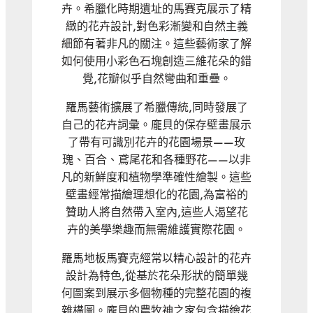
卉。希臘化時期遺址的馬賽克展示了精
緻的花卉設計,對色彩漸變和自然主義
細節有著非凡的關注。這些藝術家了解
如何使用小彩色石塊創造三維花朵的錯
覺,花瓣似乎自然彎曲和重疊。
羅馬藝術擴展了希臘傳統,同時發展了
自己的花卉詞彙。龐貝的保存壁畫展示
了帶有可識別花卉的花園場景——玫
瑰、百合、鳶尾花和各種野花——以非
凡的新鮮度和植物學準確性繪製。這些
壁畫經常描繪理想化的花園,為富裕的
贊助人將自然帶入室內,這些人渴望花
卉的美學樂趣而無需維護實際花園。
羅馬地板馬賽克經常以精心設計的花卉
設計為特色,從基於花朵形狀的簡單幾
何圖案到展示多個物種的完整花園的複
雜構圖。龐貝的農牧神之家包含描繪花