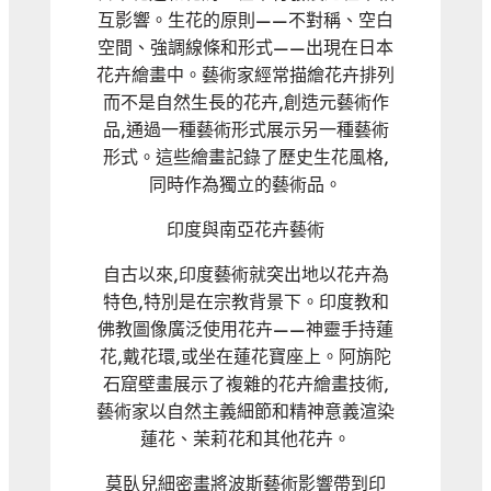
互影響。生花的原則——不對稱、空白
空間、強調線條和形式——出現在日本
花卉繪畫中。藝術家經常描繪花卉排列
而不是自然生長的花卉,創造元藝術作
品,通過一種藝術形式展示另一種藝術
形式。這些繪畫記錄了歷史生花風格,
同時作為獨立的藝術品。
印度與南亞花卉藝術
自古以來,印度藝術就突出地以花卉為
特色,特別是在宗教背景下。印度教和
佛教圖像廣泛使用花卉——神靈手持蓮
花,戴花環,或坐在蓮花寶座上。阿旃陀
石窟壁畫展示了複雜的花卉繪畫技術,
藝術家以自然主義細節和精神意義渲染
蓮花、茉莉花和其他花卉。
莫臥兒細密畫將波斯藝術影響帶到印