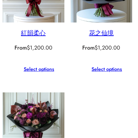
紅韻柔心
花之仙境
From
$
1,200.00
From
$
1,200.00
Select options
Select options