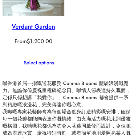
Verdant Garden
From
$
1,200.00
Select options
喺香港首屈一指嘅送花服務 Comma Blooms 體驗浪漫嘅魔
力。無論你係慶祝里程碑紀念日、喺情人節表達持久嘅愛，
定係只係想講「我愛你」， Comma Blooms 都會提供一系
列精緻嘅浪漫花，完美傳達你嘅心意。
我哋嘅專家花藝師會為每個場合度身訂造精彩嘅安排，確保
每一個花瓣都能夠表達你嘅情緒。由充滿活力嘅花束到優雅
嘅構圖，我哋嘅花都係為咗令人著迷同啟發而設計，令佢哋
成為表達欣賞、慶祝特別時刻，或者簡單地用愛照亮某人嘅