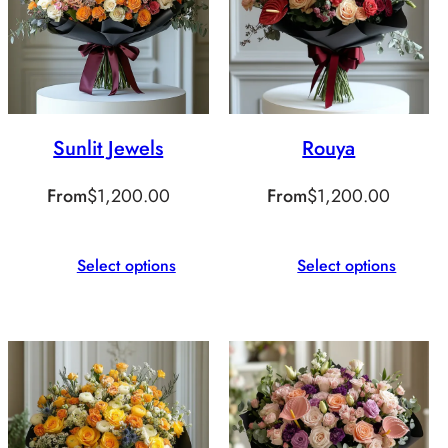
Sunlit Jewels
Rouya
From
$
1,200.00
From
$
1,200.00
Select options
Select options