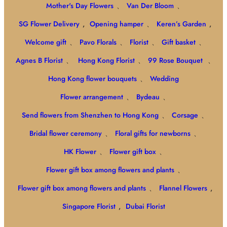
Mother's Day Flowers
、
Van Der Bloom
、
SG Flower Delivery
,
Opening hamper
、
Keren’s Garden
,
Welcome gift
、
Pavo Florals
、
Florist
、
Gift basket
、
Agnes B Florist
、
Hong Kong Florist
、
99 Rose Bouquet
、
Hong Kong flower bouquets
、
Wedding
Flower arrangement
、
Bydeau
、
Send flowers from Shenzhen to Hong Kong
、
Corsage
、
Bridal flower ceremony
、
Floral gifts for newborns
、
HK Flower
、
Flower gift box
、
Flower gift box among flowers and plants
、
Flower gift box among flowers and plants
、
Flannel Flowers
,
Singapore Florist
,
Dubai Florist