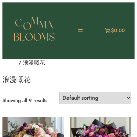
Skip
to
content
$0.00
Home
/ 浪漫嘅花
浪漫嘅花
Showing all 9 results