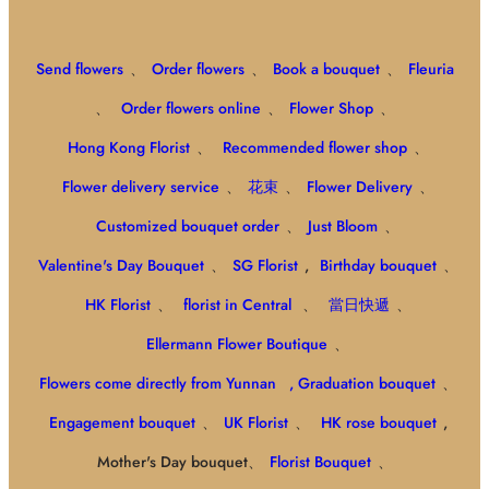
Send flowers
、
Order flowers
、
Book a bouquet
、
Fleuria
、
Order flowers online
、
Flower Shop
、
Hong Kong Florist
、
Recommended flower shop
、
Flower delivery service
、
花束
、
Flower Delivery
、
Customized bouquet order
、
Just Bloom
、
Valentine's Day Bouquet
、
SG Florist
,
Birthday bouquet
、
HK Florist
、
florist in Central
、
當日快遞
、
Ellermann Flower Boutique
、
Flowers come directly from Yunnan
, Graduation bouquet
、
Engagement bouquet
、
UK Florist
、
HK rose bouquet
,
Mother's Day bouquet、
Florist Bouquet
、