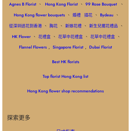
Agnes B Florist
、
Hong Kong Florist
、
99 Rose Bouquet
、
Hong Kong flower bouquets
、
婚禮
插花
、
Bydeau
、
從深圳送花到香港
、
胸花
、
新娘花禮
、
新生兒擺花禮品
、
HK Flower
、
花禮盒
、
花草中花禮盒
、
花草中花禮盒
、
Flannel Flowers
,
Singapore Florist
,
Dubai Florist
Best HK florists
Top florist Hong Kong list
Hong Kong flower shop recommendations
探索更多