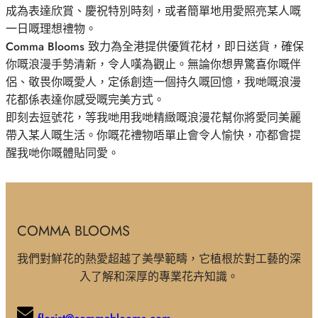
成為表達欣賞、慶祝特別時刻，或者簡單地用愛照亮某人嘅
一日嘅理想禮物。
Comma Blooms 致力為全港提供優質花材，即日送貨，確保
你嘅浪漫手勢清新，令人嘆為觀止。無論你想畀驚喜你嘅伴
侶、敬畏你嘅愛人，定係創造一個持久嘅回憶，我哋嘅浪漫
花都係表達你感受嘅完美方式。
即刻去逗號花，等我哋用我哋精緻嘅浪漫花幫你將愛同美麗
帶入某人嘅生活。你嘅花禮物唔單止會令人愉快，亦都會提
醒我哋你嘅體貼同愛。
COMMA BLOOMS
我們對鮮花的熱愛超越了美學範疇，它植根於對工藝的深
入了解和深厚的專業花卉知識。