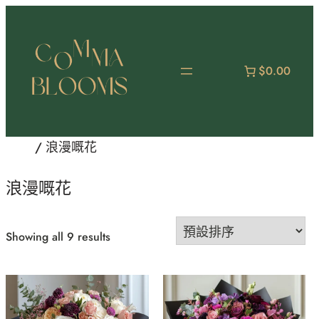
跳
至
主
要
$0.00
內
容
首頁
/ 浪漫嘅花
浪漫嘅花
Showing all 9 results