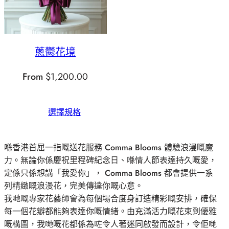
蔥鬱花境
From
$
1,200.00
選擇規格
喺香港首屈一指嘅送花服務 Comma Blooms 體驗浪漫嘅魔
力。無論你係慶祝里程碑紀念日、喺情人節表達持久嘅愛，
定係只係想講「我愛你」， Comma Blooms 都會提供一系
列精緻嘅浪漫花，完美傳達你嘅心意。
我哋嘅專家花藝師會為每個場合度身訂造精彩嘅安排，確保
每一個花瓣都能夠表達你嘅情緒。由充滿活力嘅花束到優雅
嘅構圖，我哋嘅花都係為咗令人著迷同啟發而設計，令佢哋