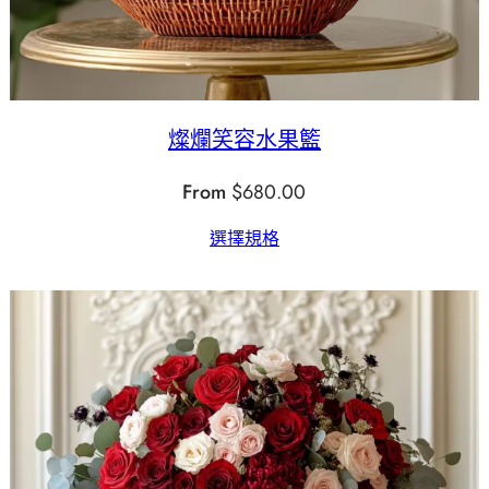
燦爛笑容水果籃
From
$
680.00
選擇規格