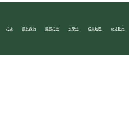
花店
關於我們
開張花籃
水果籃
送貨地區
尺寸指南