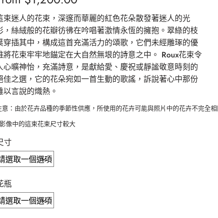
這束迷人的花束，深邃而華麗的紅色花朵散發著迷人的光
彩，絲絨般的花瓣彷彿在吟唱著激情永恆的擁抱。翠綠的枝
葉穿插其中，構成這首充滿活力的頌歌，它們未經雕琢的優
雅將花束牢牢地錨定在大自然無垠的詩意之中。 Roux花束令
人心曠神怡，充滿詩意，是獻給愛、慶祝或靜謐敬意時刻的
絕佳之選，它的花朵宛如一首生動的歌謠，訴說著心中那份
難以言說的熾熱。
注意：由於花卉品種的季節性供應，所使用的花卉可能與照片中的花卉不完全相
*影像中的這束花束尺寸較大 
尺寸
花瓶