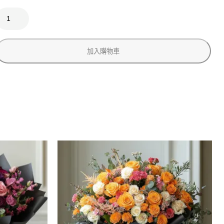
紅
韻
柔
心
加入購物車
數
量