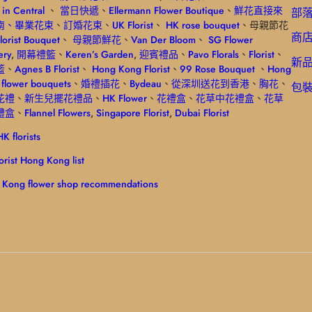
t in Central
、
當日快遞
、
Ellermann Flower Boutique
、
鮮花直接來
部
南
、畢業花束
、
訂婚花束
、
UK Florist
、
HK rose bouquet
、母親節花
商
lorist Bouquet
、
母親節鮮花
、
Van Der Bloom
、
SG Flower
ery
,
開幕禮籃
、
Keren’s Garden
,
迎賓禮品
、
Pavo Florals
、
Florist
、
新
籃
、
Agnes B Florist
、
Hong Kong Florist
、
99 Rose Bouquet
、
Hong
flower bouquets
、
婚禮
插花
、
Bydeau
、
從深圳送花到香港
、
胸花
、
包
花禮
、
新生兒擺花禮品
、
HK Flower
、
花禮盒
、
花草中花禮盒
、
花草
禮盒
、
Flannel Flowers
,
Singapore Florist
,
Dubai Florist
K florists
lorist Hong Kong list
 Kong flower shop recommendations