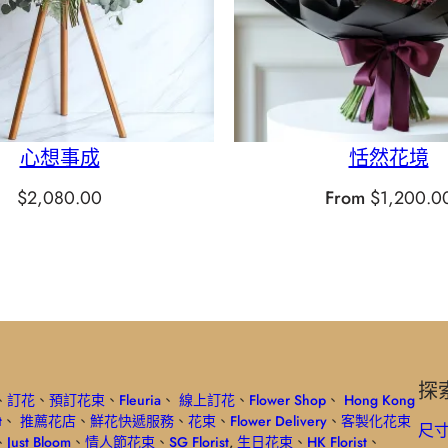
心想事成
恬然花境
$
2,080.00
From
$
1,200.0
探
、
訂花
、
預訂花束
、
Fleuria
、
線上訂花
、
Flower Shop
、
Hong Kong
t
、
推薦花店
、
鮮花快遞服務
、
花束
、
Flower Delivery
、
客製化花束
尺
、
Just Bloom
、
情人節花束
、
SG Florist
,
生日花束
、
HK Florist
、