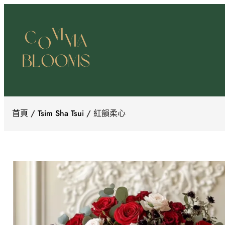
跳
至
主
要
內
容
首頁
/
Tsim Sha Tsui
/ 紅韻柔心