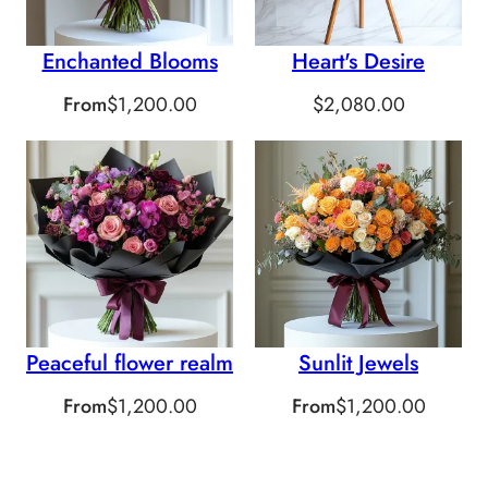
Enchanted Blooms
Heart's Desire
From
$
1,200.00
$
2,080.00
Peaceful flower realm
Sunlit Jewels
From
$
1,200.00
From
$
1,200.00