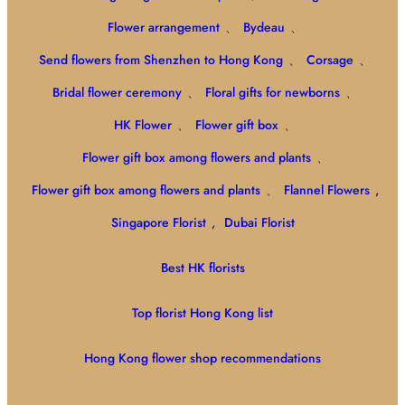
Flower arrangement
、
Bydeau
、
Send flowers from Shenzhen to Hong Kong
、
Corsage
、
Bridal flower ceremony
、
Floral gifts for newborns
、
HK Flower
、
Flower gift box
、
Flower gift box among flowers and plants
、
Flower gift box among flowers and plants
、
Flannel Flowers
,
Singapore Florist
,
Dubai Florist
Best HK florists
Top florist Hong Kong list
Hong Kong flower shop recommendations