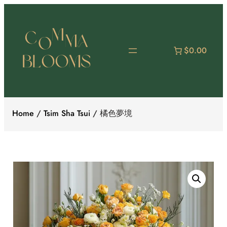
Skip
to
content
$0.00
Home
/
Tsim Sha Tsui
/ 橘色夢境