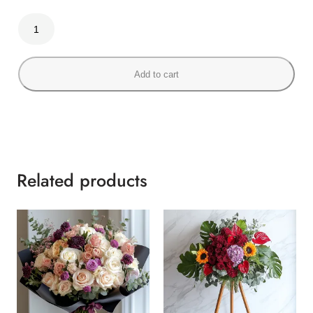
橘
色
夢
境
Add to cart
q
u
a
n
t
i
Related products
t
y