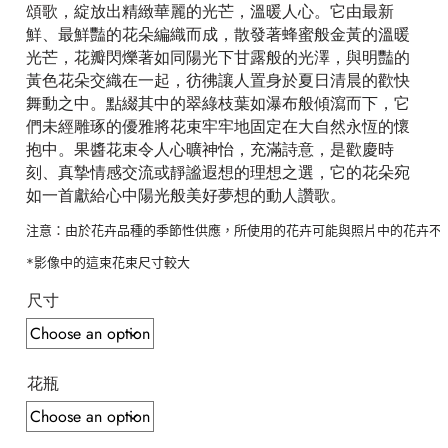
頌歌，綻放出精緻華麗的光芒，溫暖人心。它由最新
鮮、最鮮豔的花朵編織而成，散發著蜂蜜般金黃的溫暖
光芒，花瓣閃爍著如同陽光下甘露般的光澤，與明豔的
黃色花朵交織在一起，彷彿讓人置身於夏日清晨的歡快
舞動之中。點綴其中的翠綠枝葉如瀑布般傾瀉而下，它
們未經雕琢的優雅將花束牢牢地固定在大自然永恆的懷
抱中。果醬花束令人心曠神怡，充滿詩意，是歡慶時
刻、真摯情感交流或靜謐遐想的理想之選，它的花朵宛
如一首獻給心中陽光般美好夢想的動人讚歌。
注意：由於花卉品種的季節性供應，所使用的花卉可能與照片中的花卉不
*影像中的這束花束尺寸較大 
尺寸
花瓶