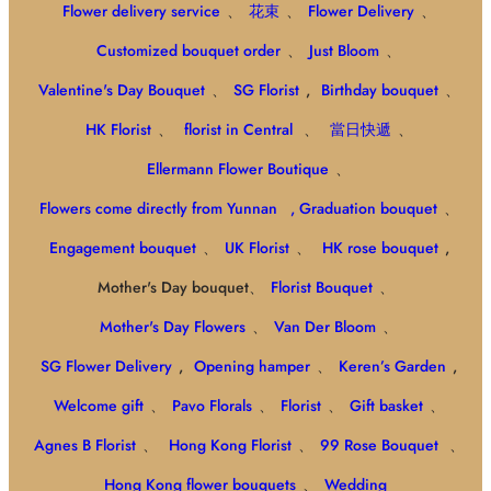
Flower delivery service
、
花束
、
Flower Delivery
、
Customized bouquet order
、
Just Bloom
、
Valentine's Day Bouquet
、
SG Florist
,
Birthday bouquet
、
HK Florist
、
florist in Central
、
當日快遞
、
Ellermann Flower Boutique
、
Flowers come directly from Yunnan
, Graduation bouquet
、
Engagement bouquet
、
UK Florist
、
HK rose bouquet
,
Mother's Day bouquet、
Florist Bouquet
、
Mother's Day Flowers
、
Van Der Bloom
、
SG Flower Delivery
,
Opening hamper
、
Keren’s Garden
,
Welcome gift
、
Pavo Florals
、
Florist
、
Gift basket
、
Agnes B Florist
、
Hong Kong Florist
、
99 Rose Bouquet
、
Hong Kong flower bouquets
、
Wedding