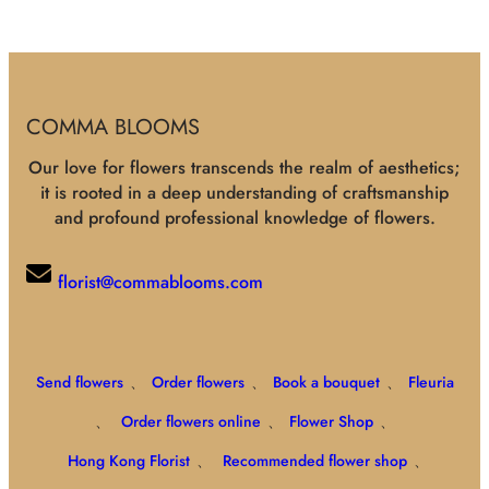
COMMA BLOOMS
Our love for flowers transcends the realm of aesthetics;
it is rooted in a deep understanding of craftsmanship
and profound professional knowledge of flowers.
florist@commablooms.com
Send flowers
、
Order flowers
、
Book a bouquet
、
Fleuria
、
Order flowers online
、
Flower Shop
、
Hong Kong Florist
、
Recommended flower shop
、